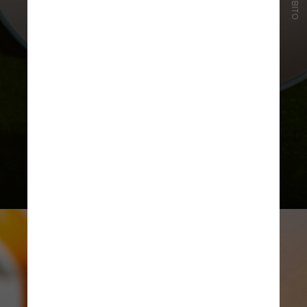
São 50 estabelecimentos
participantes. Os destaques vão
para o uma estrela Torno Subito, do
chef Massimo Bottura; para o 21
Grams, bistrô de culinária urbana
dos Balcãs, e para o Ibn Albahr, de
culinária libanesa, ambos na lista Bib
Gourmand