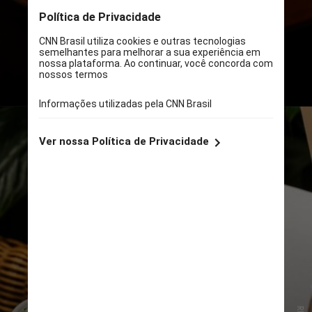
Week, masterclasses, colaborações
entre chefs e pratos a 10 Dirhams
(cerca de R$ 14)