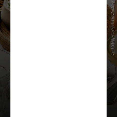
REPRODUÇÃO/INSTAGRAM/BABUSHKA
Restaurantes estrelados pelo Guia
Michelin vão participar da
Restaurant Week, que ocorre entre
26 de abril e 12 de maio