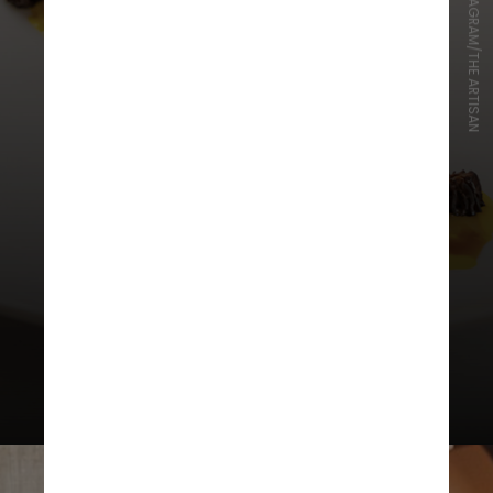
REPRODUÇÃO/INSTAGRAM/THE ARTISAN
A ação oferece menus de almoço de
dois passos por 125 Dirhams (cerca
de R$ 173) e jantar de três passos
por 250 Dirhams (cerca de R$ 345)