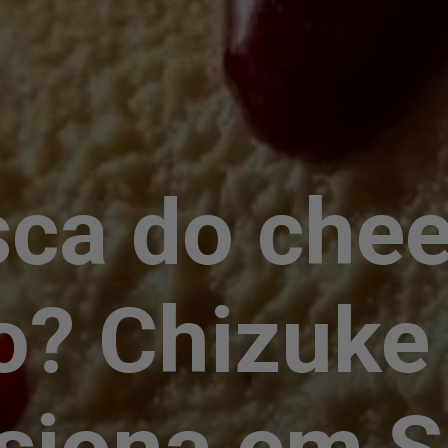
ca do che
to? Chizuke