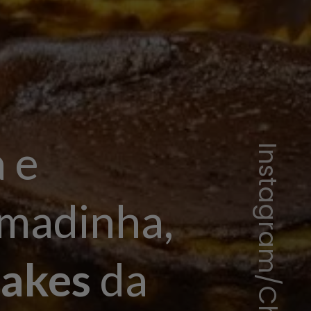
 e
imadinha,
akes
da