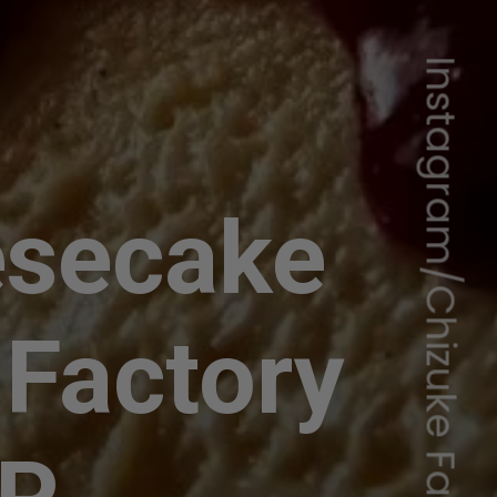
Instagram/Chizuke Factory
esecake
 Factory