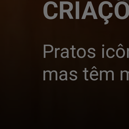
CRIAÇÕ
Pratos icô
mas têm m