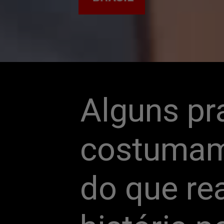
Alguns pr
costumam 
do que re