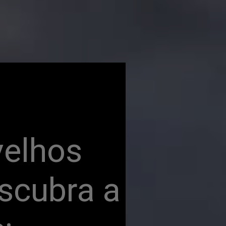
elhos 
scubra a 