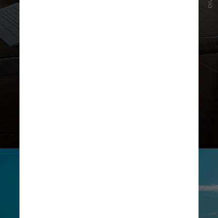
Hoje, o Museu Náutico da Bahia
oferece aos visitantes uma
experiência única. O acervo inclui
documentos antigos, fotografias e
instrumentos náuticos que narram
a história das navegações