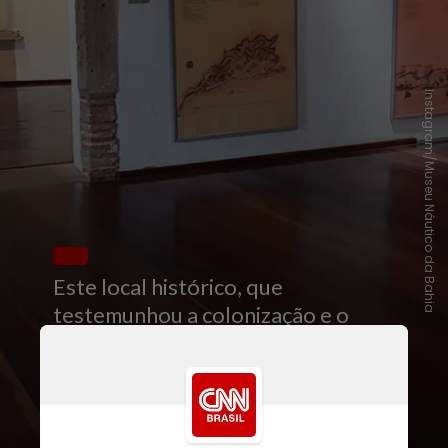
Instagram/Museu Náutico da Bahia
Este local histórico, que
testemunhou a colonização e o
tráfico de escravizados, agora
conta a rica história da
navegação
no
Brasil