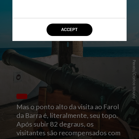
Pexels/Carlos Moura
Mas o ponto alto da visita ao Farol
da Barra é, literalmente, seu topo.
Após subir 82 degraus, os
visitantes são recompensados com