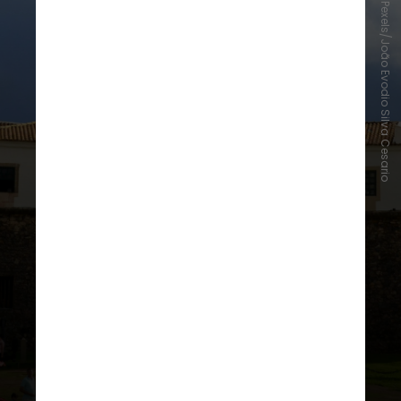
Pexels/João Evodio Silva Cesario
Considerado pela Marinha a
primeira edificação militar do país,
o farol foi construído antes mesmo
da fundação de
Salvador
, em 1549