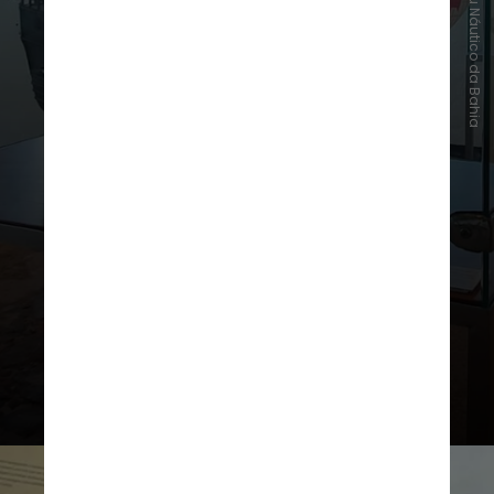
Instagram/Museu Náutico da Bahia
Sua função primordial era orientar
navegadores em uma época em que
o
mar
era a principal
via de
comunicação