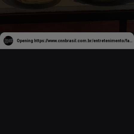
Opening
https://www.cnnbrasil.com.br/entretenimento/farol-da-barra-abriga-o-museu-nautico-da-bahia/