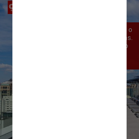
A piscina no rooftop tem vista para o 
bairro e serve drinques e comidinhas. 
Em breve, é possível que o espaço 
começa a atender não hóspedes 
durante a noite