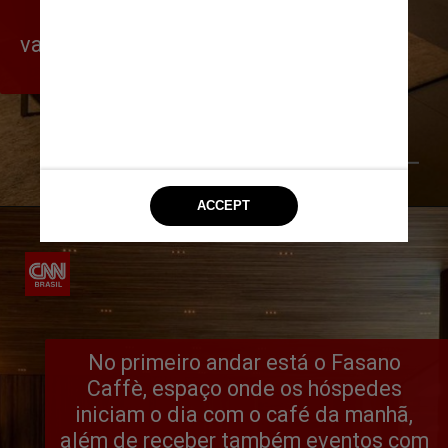
lugares, abriga também uma 
varanda externa e possui uma sala 
privativa para até 20 pessoas
Reprodução @fasano
No primeiro andar está o Fasano 
Caffè, espaço onde os hóspedes 
iniciam o dia com o café da manhã, 
além de receber também eventos com 