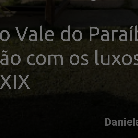
o Vale do Paraí
ção com os luxo
 XIX
Daniel