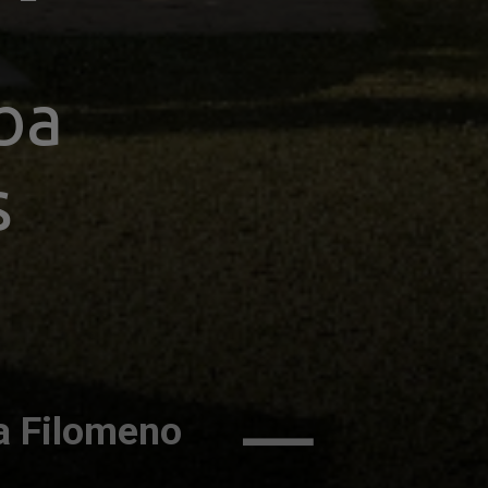
ba
s
a Filomeno