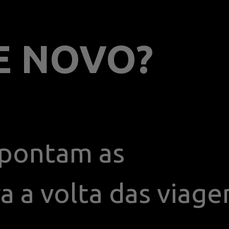
E NOVO?
apontam as 
 a volta das viagen