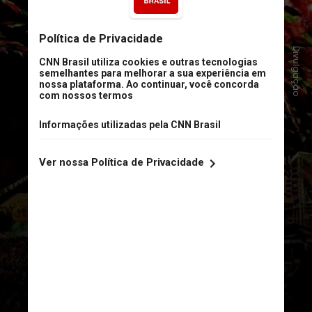
São João de Caruaru (PE)
Divulgação
Outro gigante dos festejos juninos
nordestinos, o São João de Caruaru
reúne cerca de 27 polos culturais
espalhados pela cidade
pernambucana e se alonga por 70
dias. A edição de 2026 começou
oficialmente em 10 de abril e dura
até 27 de junho