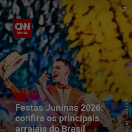
Pexels/Emanuel Tadeu
Festas Juninas 2026:
confira os principais
arraiais do Brasil