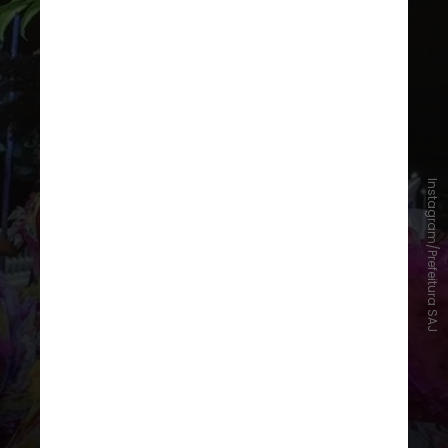
Instagram/Prefeitura SAJ
São João de Santo Antônio de Jesus
(BA)
Um dos principais festejos juninos
da Bahia, o São João de Santo
Antônio de Jesus ocorre entre 19 e
24 de junho. A festa reúne grandes
shows, apresentações culturais,
quadrilhas e barracas de comidas