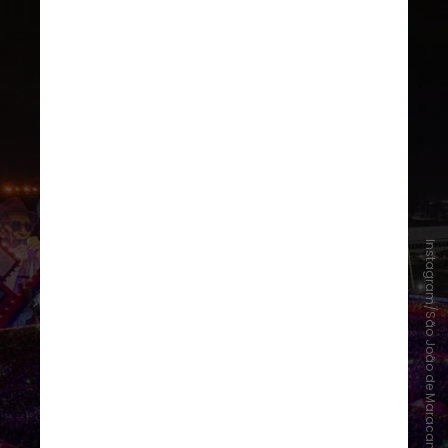
Instagram/São João de Maracanaú
São João de Maracanaú (CE)
Com o tema "No País do Futebol,
quem domina é o Forró", o São João
de Maracanaú ocorre de 29 de
maio a 28 de junho na região