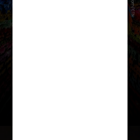
Instagram/CTN
do Nordeste, o São João de Nóis
Tudim acontece no Centro de
Tradições Nordestinas (CTN), em
São Paulo, entre 29 de maio e 26 de
julho