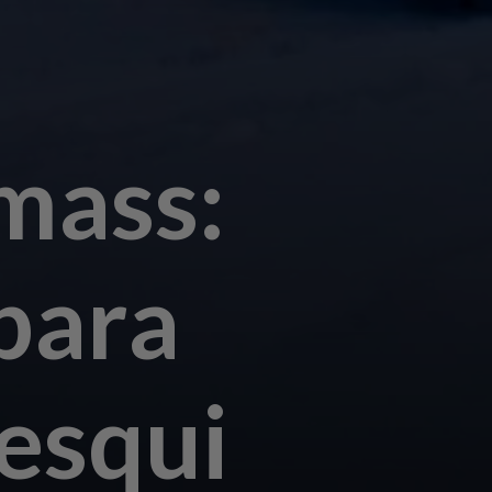
mass:
para
 esqui