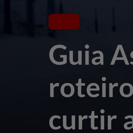
Guia A
roteir
curtir 