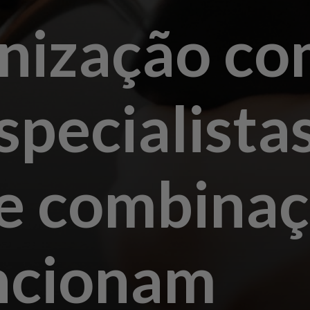
nização co
specialista
de combina
ncionam