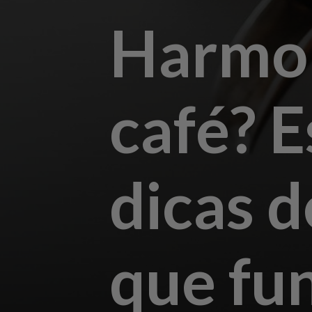
Harmo
café? E
dicas 
que fu