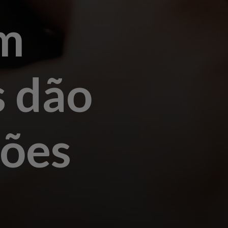
m
s dão
ções