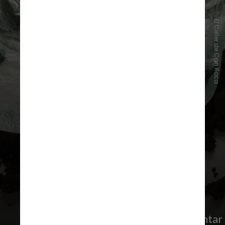
El Celler de Can Roca
O menu-degustação de nove pratos
utilizará ingredientes da horta da
destilaria e sabores escoceses, com
preços de £65 no almoço e £95 no jantar