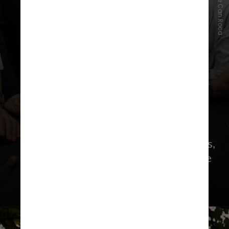
El Celler de Can Roca
A parceria entre The Macallan e os
irmãos Roca já dura mais de doze anos,
desenvolvendo inovações culinárias e
produtos excepcionais