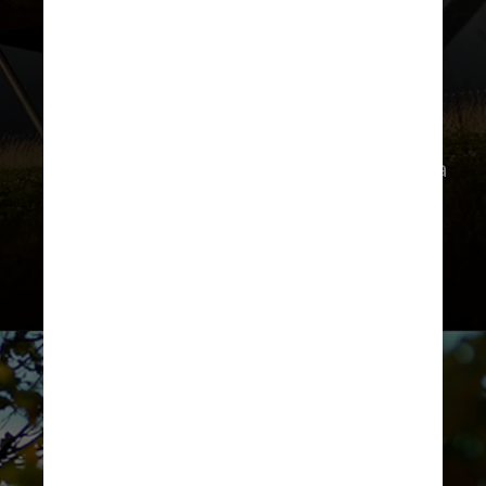
O novo restaurante reflete a filosofia
de ambas as marcas, com um
compromisso com a natureza, a
comunidade e a inovação