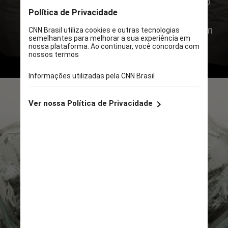
Joan, Josep e Jordi Roca
, criadores do
El Celler de Can Roca, levarão sua
experiência culinária ao TimeSpirit, um
restaurante de 30 lugares na
propriedade The Macallan Estate