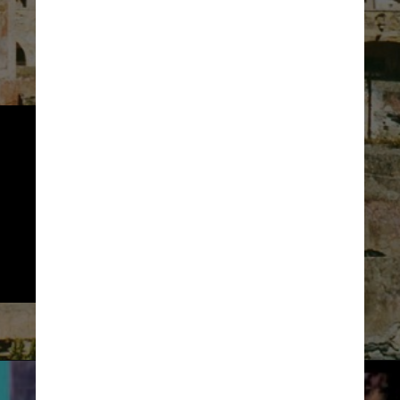
Por se parecer com a famosa 
prisão de segurança máxima 
em São Francisco (EUA), o local 
tem menos de 400 metros de 
diâmetro e é habitado apenas 
por gaivotas e turistas curiosos