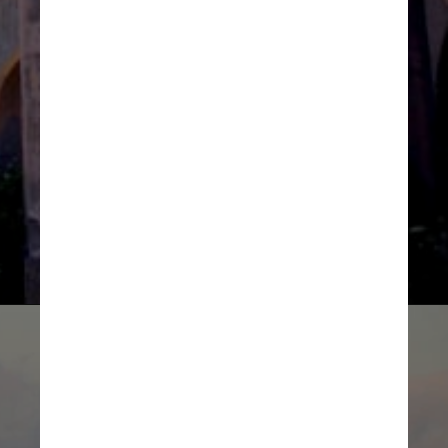
O governo italiano pensa em 
concluir a renovação até 2025 e 