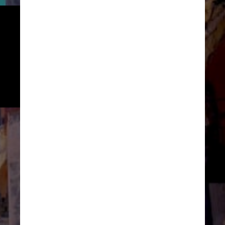
O objetivo da Itália é recuperar 
todas as partes do local com 
uma abordagem mais amigável 
ao meio ambiente, tendo como 
base as especificidades de seu 
habitat natural