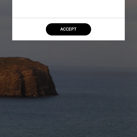
terá museu multimídia a céu 
aberto, centro acadêmico, 
oficinas de arte e abrigará 
seminários sobre a UE