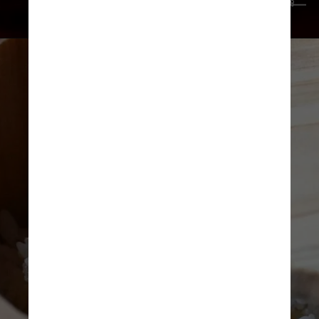
Giuliana Nogueira/Instagram @koya88