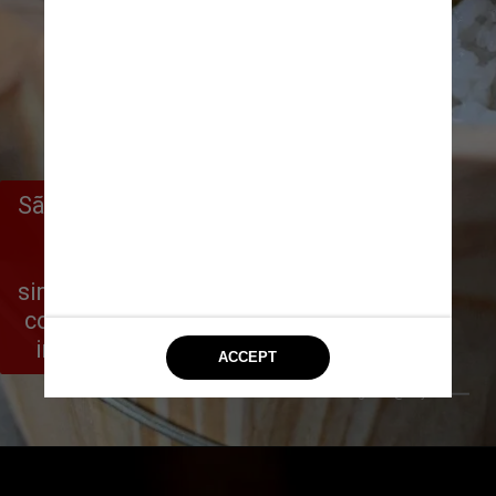
São apenas seis lugares em um único 
balcão, diferente das versões 
clássicas. Simon serve 
simultaneamente todos os presentes 
com o que há de mais fresco em um 
interessante contraste de sabores
Instagram @koya88