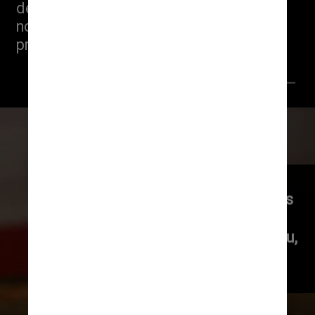
descontraído agora possui uma 
novidade: um belíssimo omakase 
preparado pelo sushiman Simon Ito
Giuliana Nogueira/Instagram @koya88
A inspiração do omakase do 
Koya88 veio dos undergrounds 
novaiorquinos, que abrigam 
propostas como o Sushi by Bou, 
um misto de speakeasy com 
omakase, e o Sushi on Me