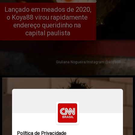
Lançado em meados de 2020, 
o Koya88 virou rapidamente 
endereço queridinho na 
capital paulista
Giuliana Nogueira/Instagram @koya88