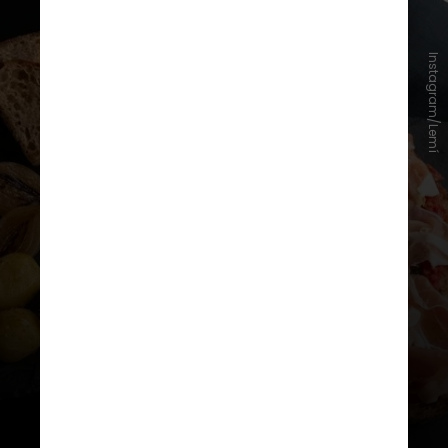
A proposta do Lemí sempre foi
funcionar como um híbrido: um bar
Instagram/Lemí
com comida de restaurante ou um
restaurante com atmosfera de bar.
A inspiração veio dos izakayas
japoneses e dos bares de tapas
europeus