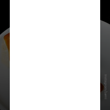
A casa costuma trabalhar com dois
Instagram/Lemí
cardápios fixos por mês, mantendo
os clássicos intocados enquanto
outros pratos entram e saem
conforme a sazonalidade,
preferência do público ou