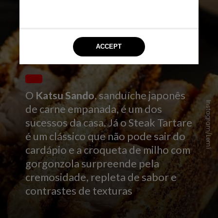
O
Katsu Sando
, sanduíche japonês
Instagram/Lemí
de carne empanada, é um dos
sucessos da casa. Já o Steak Tartare
é um clássico que não pode sair do
cardápio e a croqueta de milho com
gorgonzola surpreende pela
cremosidade, repleta de sabor e
contrastes de texturas