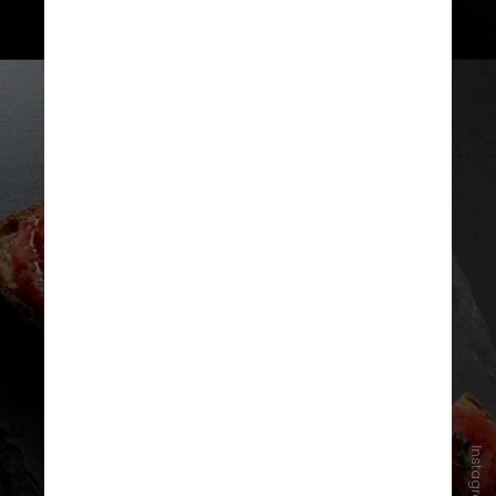
Localizado no novo
polo
gastronômico
da
Prudente de