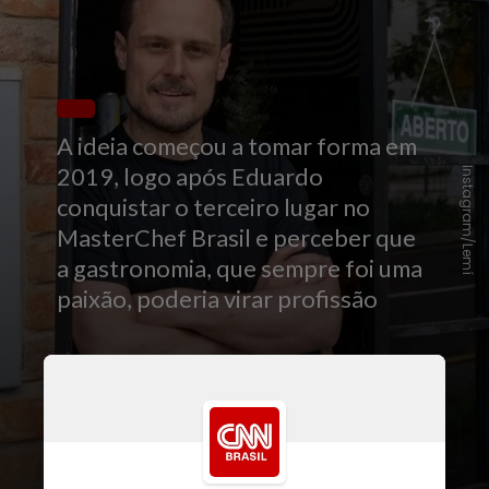
A ideia começou a tomar forma em
2019, logo após Eduardo
Instagram/Lemí
conquistar o terceiro lugar no
MasterChef Brasil e perceber que
a gastronomia, que sempre foi uma
paixão, poderia virar profissão