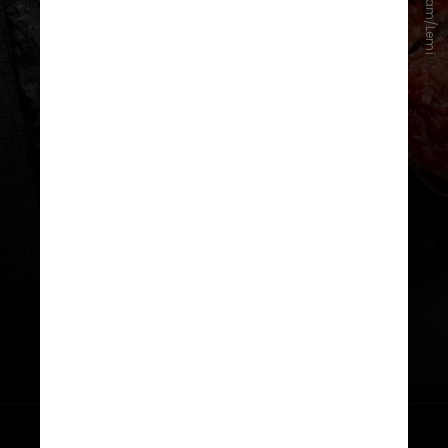
Instagram/Lemí
Morais
, o ambiente é pequeno, com
capacidade para cerca de 50
pessoas, e é dividido entre o
balcão, algumas mesas na calçada e
o salão superior