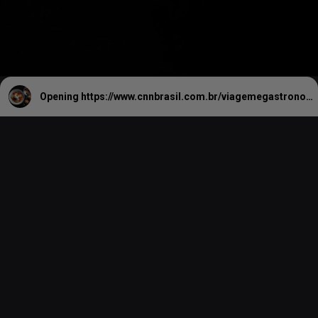
Opening
https://www.cnnbrasil.com.br/viagemegastronomia/gastronomia/lemi-em-curitiba-tecnica-apurada-e-atmosfera-casual-dividem-protagonismo/