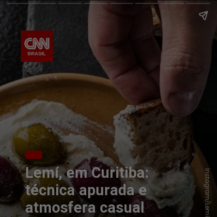
Lemí, em Curitiba:
Instagram/Lemí
técnica apurada e
atmosfera casual