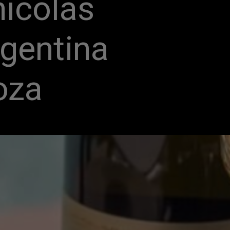
ícolas 
gentina 
oza