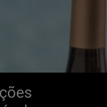
ções 