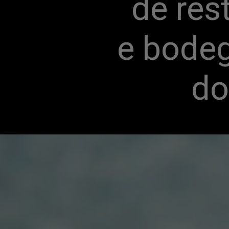
de res
e bodeg
do