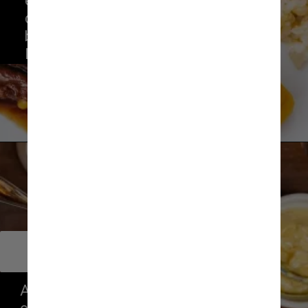
executivo. Inclui uma minissalada 
de folhas com queijo de cabra e 
beterraba + prato principal e custa 
R$ 99
Roberto Seba
        Boucherie
        Chefs Claude e Thomas Troisgros 
Além do menu fixo, oferece menu 