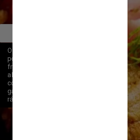
        Murakami
Chef Tsuyoshi Murakami
O restaurante só atende 12 sortudos 
por vez, todos em um balcão de 
frente para a cozinha. Na hora do 
almoço tem opções para quem quer 
conhecer ou degustar a impecável 
gastronomia japonesa de forma mais 
rápida.
lila_b._gustavo_m.