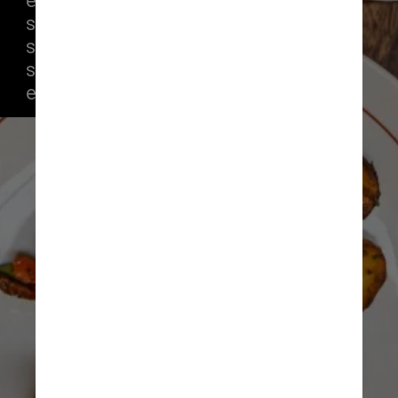
executivo nos almoços durante a 
semana, além de pratos do dia, 
servidos também de segunda a 
sexta, com recomendações variando 
entre os R$ 86 e R$ 118