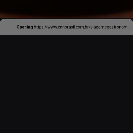
Opening
https://www.cnnbrasil.com.br/viagemegastronomia/gastronomia/menu-executivo-em-sp-d-o-m-mani-osso-e-outros-premiados-oferecem-opcoes-mais-em-conta-no-almoco/