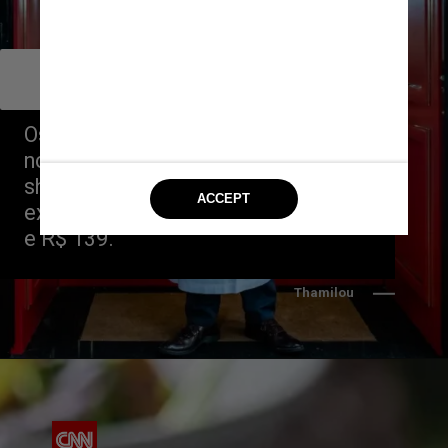
        Président e Lvtetia
Chef Erick Jacquin
Os restaurantes do chef que ganhou 
notoriedade ao participar do reality 
show Masterchef servem menus 
executivos que variam entre R$ 110 
Thamilou