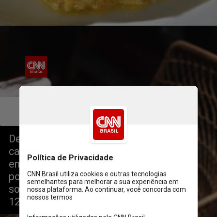
        Arturito
Chef Paola Carosella
De terça a sexta-feira, no almoço, a 
casa serve menu com opção de 
entrada, prato principal e sobremesa 
por R$ 99, ou entrada, principal, 
sobremesa e taça de vinho por R$ 
128