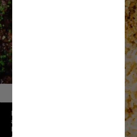
        Maní
Chef Helena Rizzo
De terça a sexta-feira, apenas no 
almoço, serve o Comercial do 
Maní, a versão deles de 