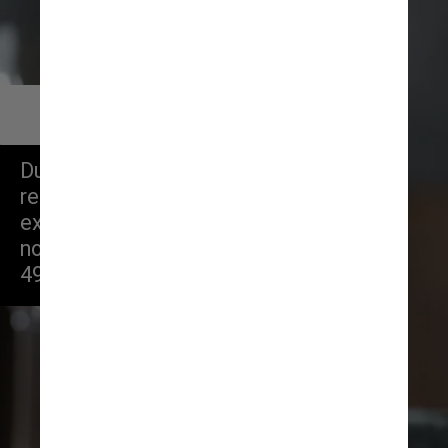
        Osso e Incêndio
        Chef Renzo Garibaldi
Durante a semana, os 
restaurantes servem menus 
executivos com diversas opções 
no cardápio, que variam entre R$ 
49 e R$ 150