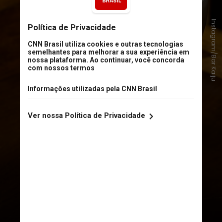
Instagram/Bar Kaiju
2 - Bar Kaiju
Para mim, o programa de
coquetelaria mais sólido de Miami
hoje é o do Bar Kaiju. É autêntico,
jovem e descontraído, mas
tecnicamente muito bem executado