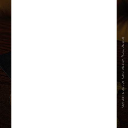
Instagram/Swizzle Rum Bar and Drinkery
5 - Swizzle Rum Bar and Drinkery
Já o Swizzle Rum Bar and Drinkery,
em Miami Beach, aposta em um
nicho. Como o nome diz, é um bar
dedicado ao rum. Pequeno,
confortável e com atendimento
atencioso, surpreende pela