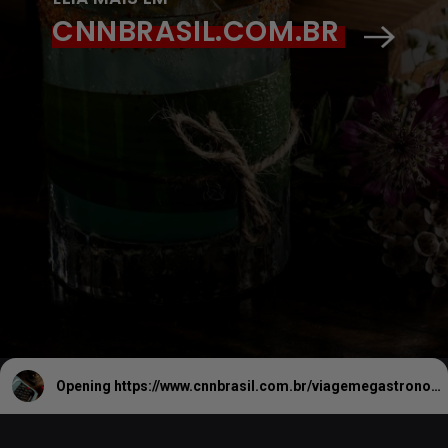
CNNBRASIL.COM.BR
Opening
https://www.cnnbrasil.com.br/viagemegastronomia/gastronomia/miami-consolida-destaque-na-coquetelaria-americana-conheca-7-bares/