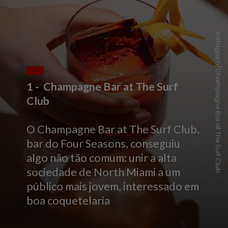
Instagram/Champagne Bar at The Surf Club
1 - Champagne Bar at The Surf
Club
O Champagne Bar at The Surf Club,
bar do Four Seasons, conseguiu
algo não tão comum: unir a alta
sociedade de North Miami a um
público mais jovem, interessado em
boa coquetelaria