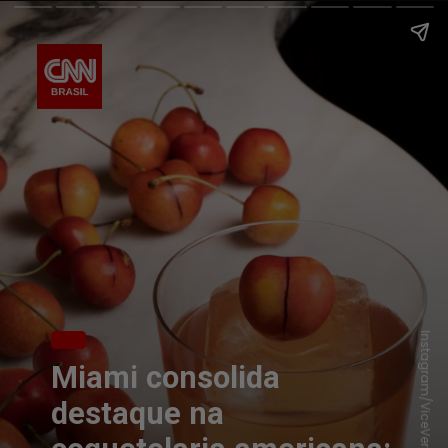
Instagram/ViceVersa
Miami consolida
destaque na