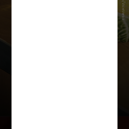
Instagram/ViceVersa
O ViceVersa, em Downtown Miami,
é hoje considerado por muitos, e
não à toa, o melhor bar da cidade.
Ali, o espírito do aperitivo italiano
está presente em todos os
detalhes