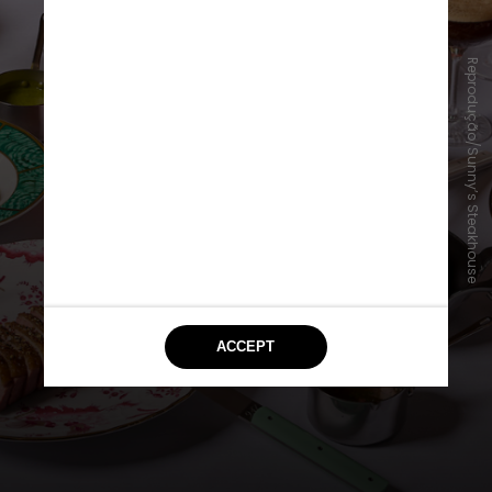
Reprodução/Sunny’s Steakhouse
6 - Sunny’s Steakhouse
Para os amantes de Dry Martini, o
Sunny’s Steakhouse oferece uma
sessão exclusiva no menu em que
cada detalhe do Martini pode ser
escolhido pelo freguês