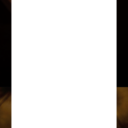
curiosidade, as harmonizações de
coquetéis ou destilados com
charutos oferecem uma experiência
incrível