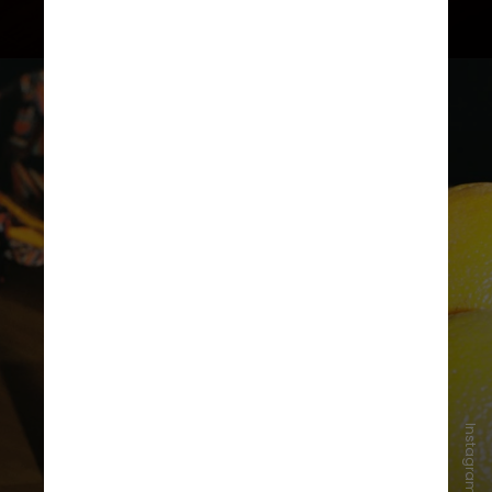
3 - ViceVersa