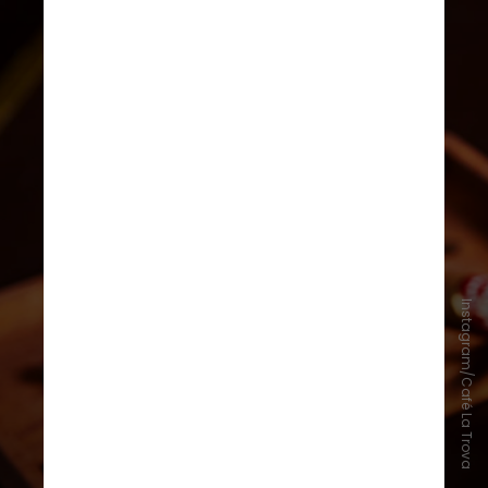
Instagram/Café La Trova
4 - Café La Trova
O Café La Trova é como um pedaço
de Cuba em Miami. Os mojitos são
escolha certeira em uma primeira
visita. Para quem tem mais tempo e