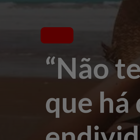
“Não te
que há 
endivid