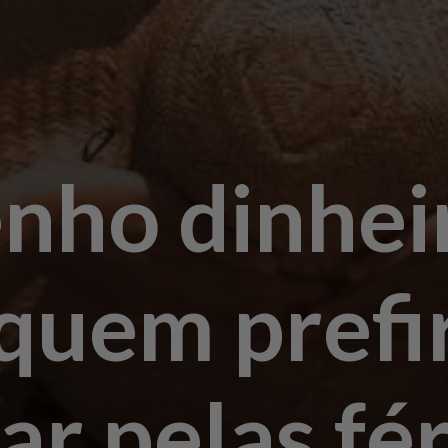
nho dinheir
quem prefi
ar pelas fér