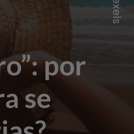
o”: por
ra se
ias?