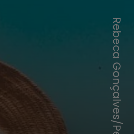
Rebeca Gonçalves/Pexels