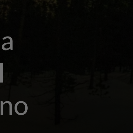
ça
l
rno