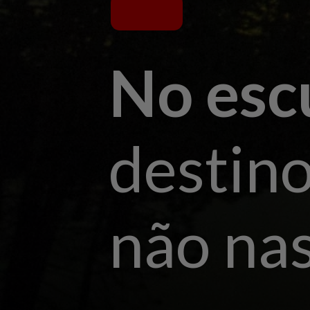
No esc
destino
não na