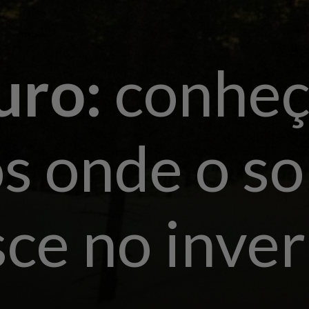
uro:
conhe
s onde o so
sce no inve