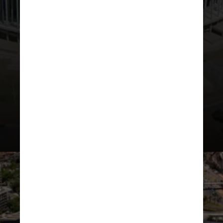
Federal, o estádio é conhecido
como Arena BRB Mané Garrincha,
por motivos de patrocínio