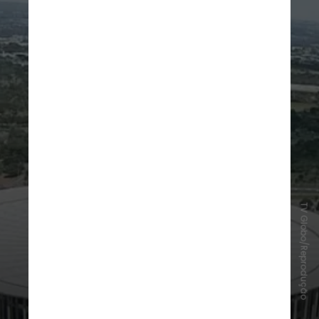
TV Globo/Reprodução
Mané Garrincha
Situado em Brasília, Distrito