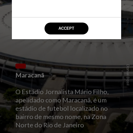
Daniel Basil
Maracanã
O Estádio Jornalista Mário Filho,
apelidado como Maracanã, é um
estádio de futebol localizado no
bairro de mesmo nome, na Zona
Norte do Rio de Janeiro