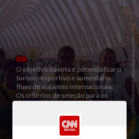
Museu do Futebol/Wikimedia Commons
O objetivo da rota é potencializar o
turismo esportivo e aumentar o
fluxo de viajantes internacionais.
Os critérios de seleção para os
estádios participantes incluem
relevância histórica, oferta de
visitas guiadas e museus