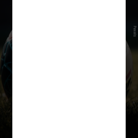
Pexels
Veja a seguir alguns dos estádios
brasileiros que fazem parte dessa
rota turística