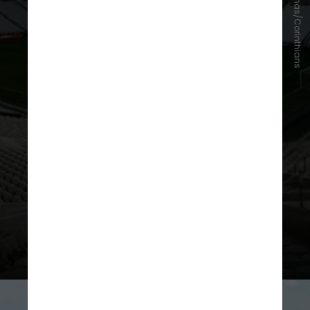
Alexandre Kocinas/Corinthians
Neo Química Arena
Anteriormente denominada Arena
Corinthians, o estádio está
localizado no distrito de Itaquera,
em São Paulo