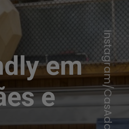
Instagram/CasAdote
ndly em
ães e