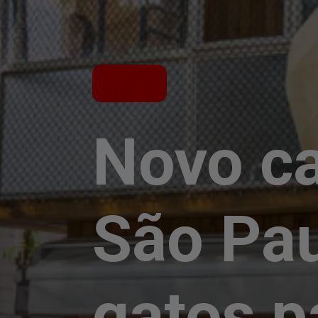
Novo ca
São Pau
gatos p