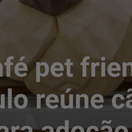
fé pet frie
lo reúne c
ara adoção