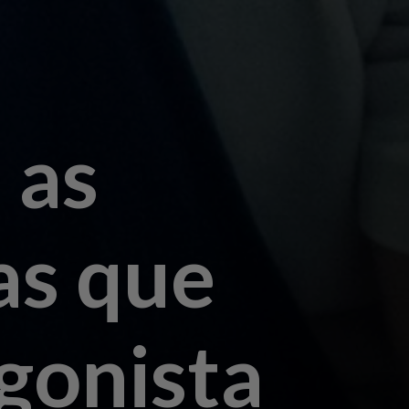
 as
as que
gonista