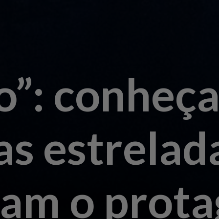
o”: conheça
as estrelad
am o prota