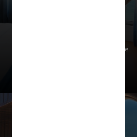
Hotel Arpoador
Com apenas 49 quartos, o hotel de
pegada íntima e despreocupada tem
restaurante com serviço no calçadão e
terraço com vista privilegiada