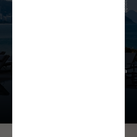
Divulgação
Fairmont Rio
O Fairmont desembarcou no Rio em
2019 vizinho ao Forte de Copacabana
e trouxe um design inspirado na
cidade dos anos 1950