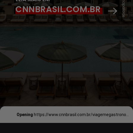
CNNBRASIL.COM.BR
Opening
https://www.cnnbrasil.com.br/viagemegastronomia/viagem/os-melhores-hoteis-do-rio-de-janeiro-para-quem-vai-ao-show-da-madonna/