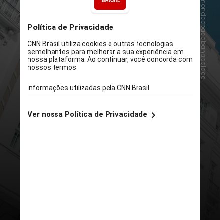
@belmondcopacabanapalace
Belmond Copacabana Palace
Ícone da hotelaria carioca que
completou 100 anos em 2023, o
Copacabana Palace é um núcleo da
vida social do Rio e congrega
inúmeros eventos ao longo do anoa