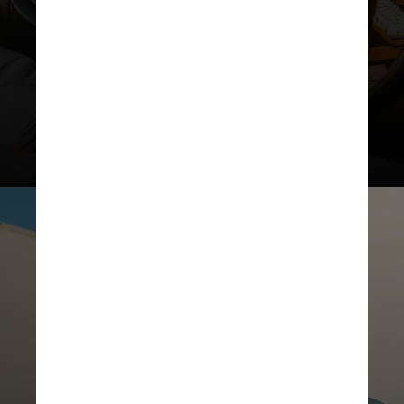
A bandeira de qualidade do Fasano
está fincada na orla de Ipanema com
um hotel de 89 luxuosas
acomodações