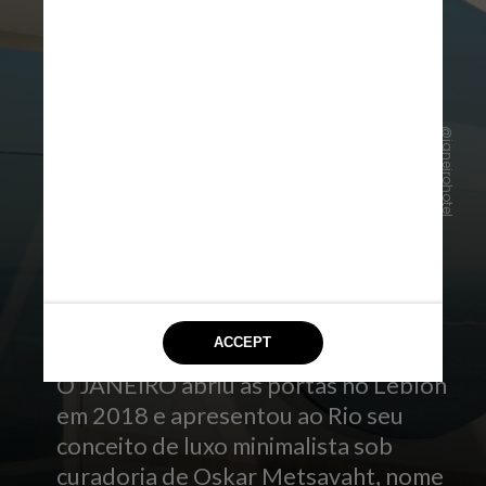
@janeirohotel
JANEIRO Hotel
O JANEIRO abriu as portas no Leblon
em 2018 e apresentou ao Rio seu
conceito de luxo minimalista sob
curadoria de Oskar Metsavaht, nome