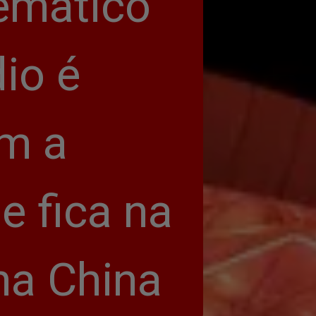
emático 
o é 
m a 
 fica na 
na China