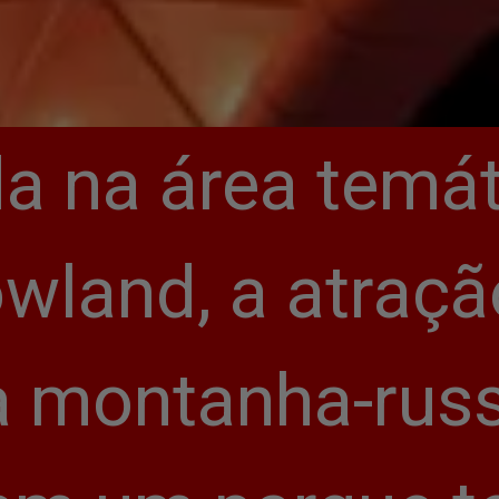
a na área temát
land, a atração
 montanha-russ