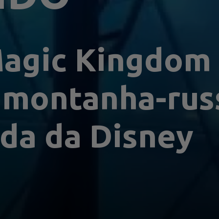
agic Kingdom 
 montanha-russ
ida da Disney