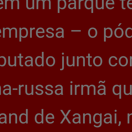
em um parque t
empresa – o pódi
putado junto co
-russa irmã que
and de Xangai, 