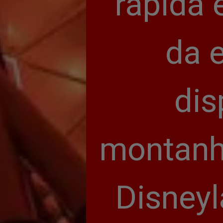
rápida 
da 
dis
montanha
Disneyl