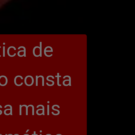
ica de 
 consta 
a mais 