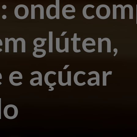
: onde com
em glúten,
e e açúcar
do