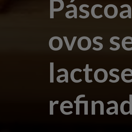
Páscoa
ovos s
lactos
refina