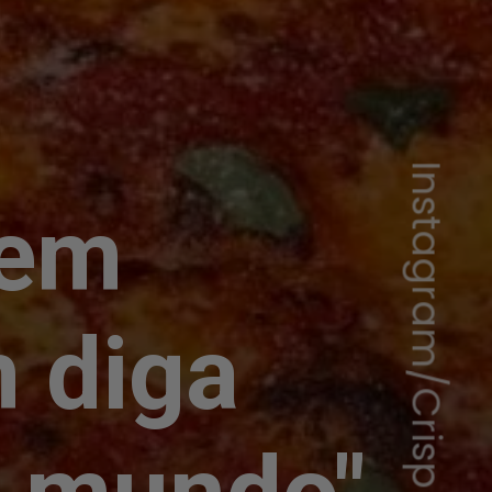
Instagram/Crisp
 em
 diga