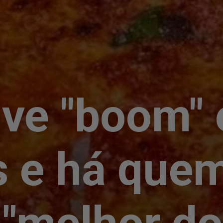
ive "boom"
 e há quem