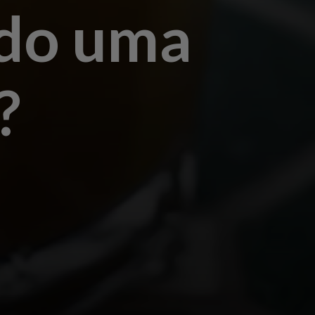
ndo uma
?