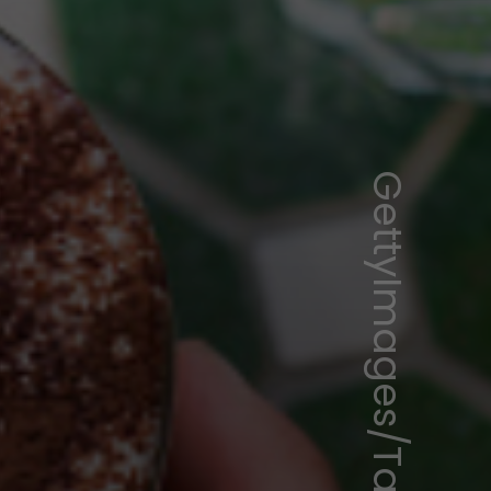
GettyImages/Tatiana Terekhina