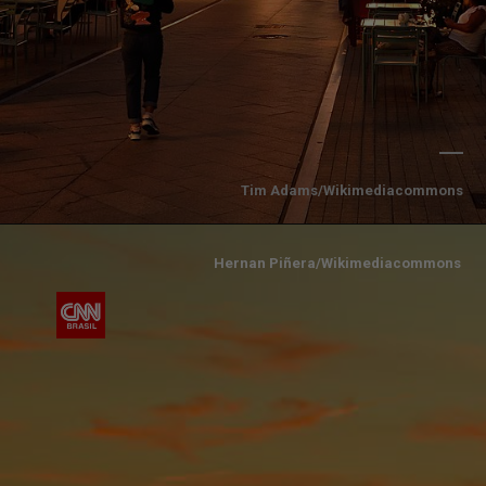
Tim Adams/Wikimediacommons
Hernan Piñera/Wikimediacommons