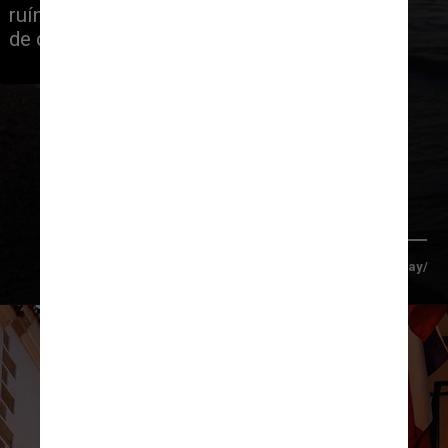
ruínas romanas e um Museu Picasso 
de classe mundial
Manolo Franco/Pixabay/