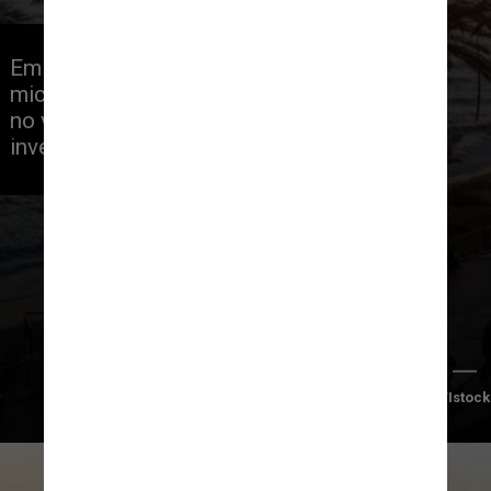
Em razão disso a região possui um 
microclima, com dias menos quentes 
no verão e dias ensolarados no 
inverno
Foto/Istock