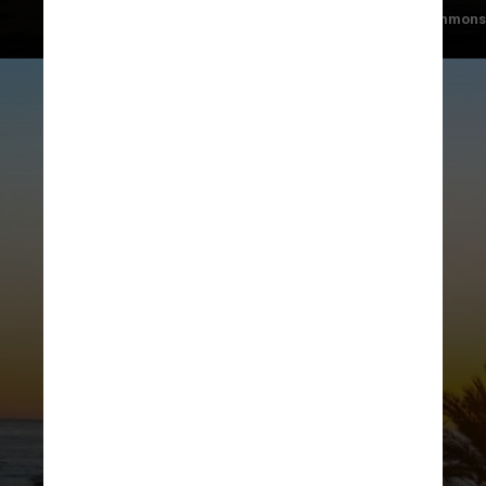
SAC/Wikimediacommons