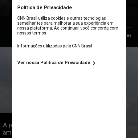
Deejpilot/Gettyimages
A principal razão para o clima mais 
ameno é o fato de Marbella ser 