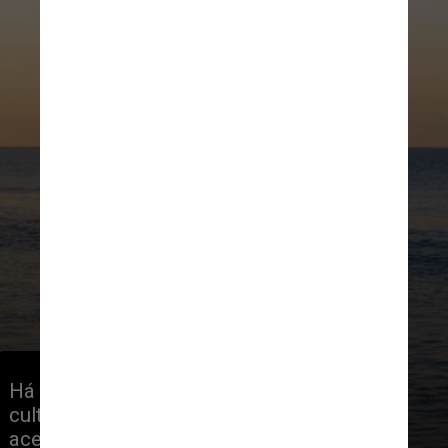
Há muita festa para ser feita, mas a 
cultura também é facilmente 
acessível. A leste, Málaga abriga 