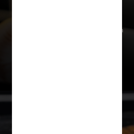
No dia da visita foi possível provar,
por exemplo, a I’m So Sour, uma sour
azedinha e de convidativa acidez, com
morango e pitaia na receita