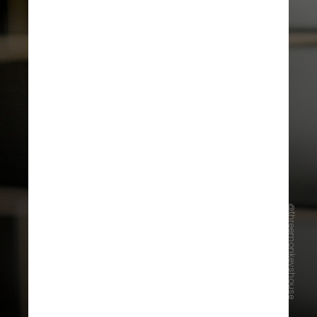
@threemonkeyshouse