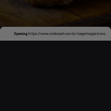
Opening
https://www.cnnbrasil.com.br/viagemegastronomia/insiders/prestigiada-cervejaria-carioca-three-monkeys-ganha-seu-primeiro-bar-proprio/