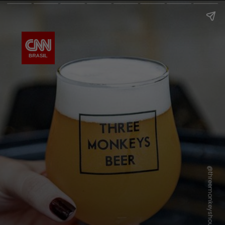
@threemonkeyshouse