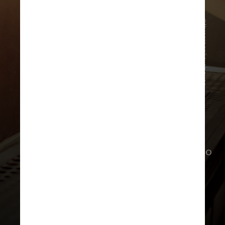
@threemonkeyshouse
O endereço dispõe de invejáveis 20
torneiras de chope — e, o melhor, é o
próprio cliente que se serve utilizando
o cartão de consumo entregue na
entrada