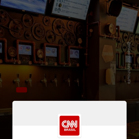
@threemonkeyshouse
No ponto onde funcionava a Narreal
Brewhouse, em Botafogo, surgiu em
outubro a grandiosa Three Monkeys
House, novo imã de bons de copo