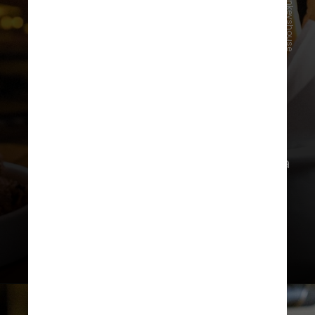
@threemonkeyshouse
A Three Monkeys Beer, que
completou 10 anos em 2023 e já
lançou mais de 120 cervejas neste
período, engata nas torneiras da casa
tanto suas criações clássicas como as
experimentais