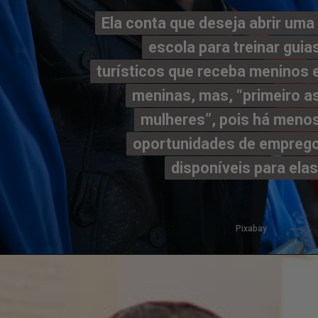
Ela conta que deseja abrir uma 
Ela conta que deseja abrir uma 
escola para treinar guias
escola para treinar guias
turísticos que receba meninos e
turísticos que receba meninos e
meninas, mas, “primeiro as
meninas, mas, “primeiro as
mulheres”, pois há menos
mulheres”, pois há menos
oportunidades de emprego
oportunidades de emprego
disponíveis para elas
disponíveis para elas
Pixabay