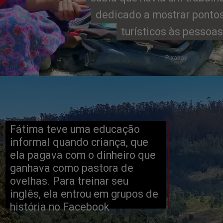
dedicado a mostrar pontos
dedicado a mostrar pontos
turísticos às pessoas
turísticos às pessoas
Pixabay
Fátima teve uma educação 
informal quando criança, que 
ela pagava com o dinheiro que 
ganhava como pastora de 
ovelhas. Para treinar seu 
inglês, ela entrou em grupos de 
história no Facebook