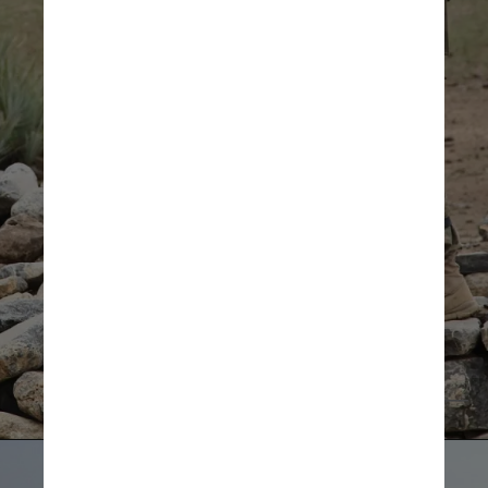
Cansada da imagem do país 
como apenas uma região de 
conflitos, ela passou a escrever 
posts sobre lugares que os 
estrangeiros podem apreciar
Pixabay