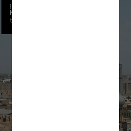
para Cidadela de Herat, ao 
Museu Nacional e a uma 
tradicional casa de chá