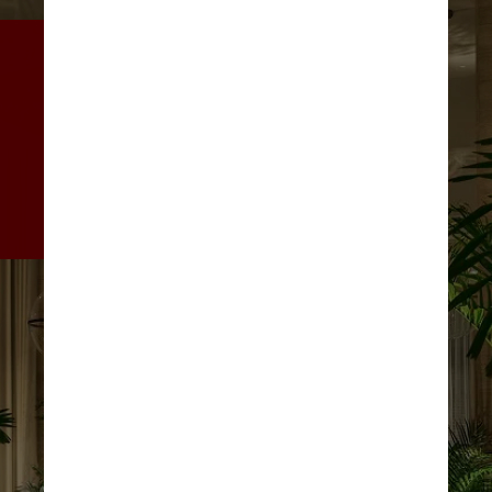
O prédio de 26 andares possui 
172 quartos, sete bares e 
restaurantes, 38 residências, 
casa noturna e núcleo de 
entretenimento com direito a 
cômodos intimistas e 
supersofisticados