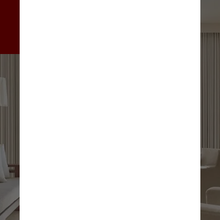
faz parte dos US$ 3,5 bilhões 
(aproximadamente R$ 18,5 
bilhões) investidos no distrito 
urbano de Water Street