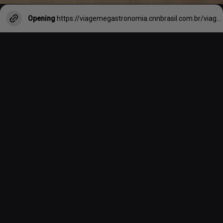
Opening
https://viagemegastronomia.cnnbrasil.com.br/viagem/hotel-cinco-estrelas-tampa-florida-chega-para-alavancar-bairro-de-bilhoes/