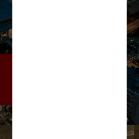
Às margens da Baía de 
Tampa, a 1h20 de Orlando e a 
4h de Miami, a cidade tem 
crescido de maneira 
vertiginosa