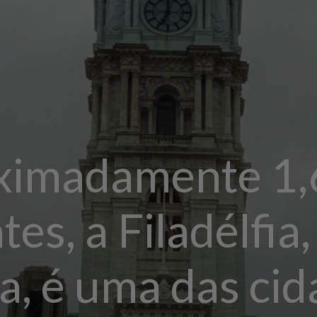
imadamente 1,
es, a Filadélfia,
a, é uma das ci