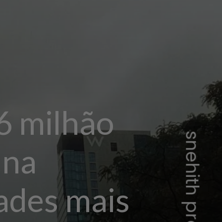
6 milhão
 na
dades mais