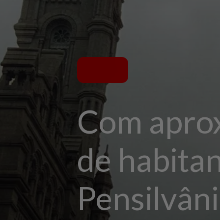
Com aprox
de habitant
Pensilvâni