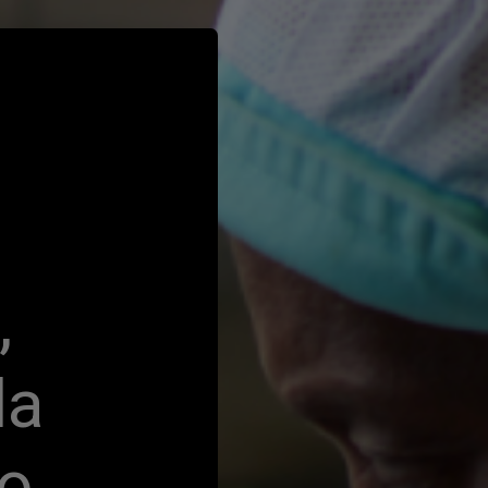
 
a 
o 