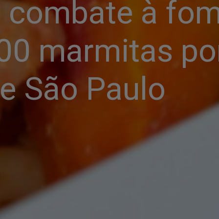
 combate à fome
00 marmitas por 
de São Paulo