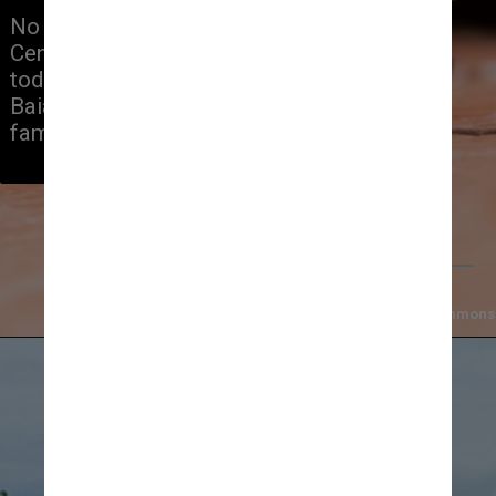
No estado do Rio de Janeiro, o 
Centro Histórico de Paraty com 
toda sua cultura e deslumbrante, a 
Baia de Angra dos Reis e da 
famosa Ilha Grande
Enio Prado/Wikimediacommons