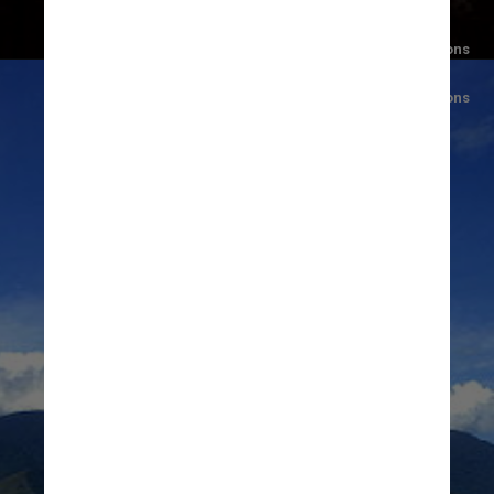
Foto/Wikimediacommons
Henry Burbank/Wikimediacommons