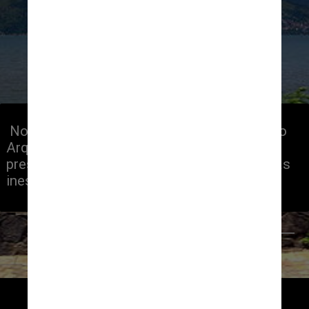
 No estado de São Paulo, a rota conta com o 
Arquipélago de Ilhabela, com seus 92% de 
preservação ambiental e os 100 km de praias 
inesquecíveis em Ubatuba