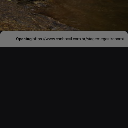
Opening
https://www.cnnbrasil.com.br/viagemegastronomia/viagem/quatro-cidades-um-destino-conheca-a-nova-rota-verde-azul-que-une-praias-do-rj-e-sp