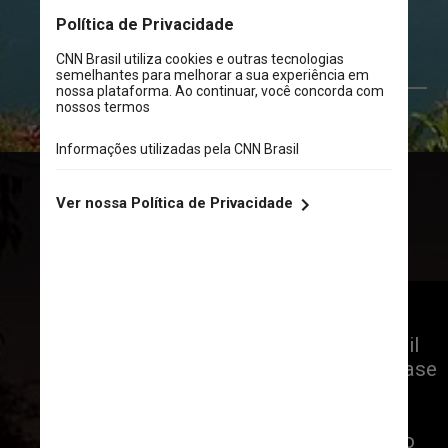
Entre as duas maiores 
cidades turísticas do Brasil 
são 615 km, dos quais quase 
400 km beirando o mar e 
vislumbrando a beleza da 
Mata Atlântica na Serra do 