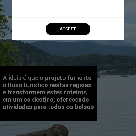
A ideia é que o 
projeto fomente 
o fluxo turístico nestas regiões 
e transformem estes roteiros 
em um só destino, oferecendo 
atividades para todos os bolsos