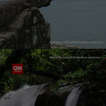
Everton Lisbôa/Wikimediacommons
Beraldo Leal/Wikimediacommons