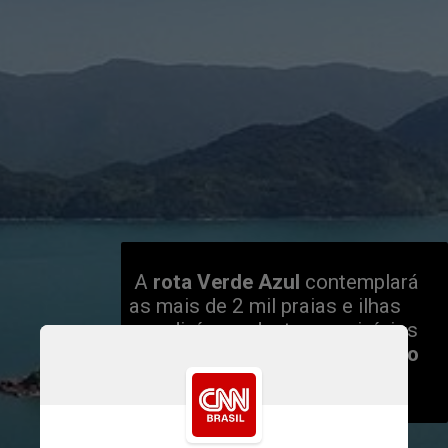
 A 
rota Verde Azul
 contemplará 
as mais de 2 mil praias e ilhas 
paradisíacas destes municípios 
dos estados de 
São Paulo e Rio 
de Janeiro