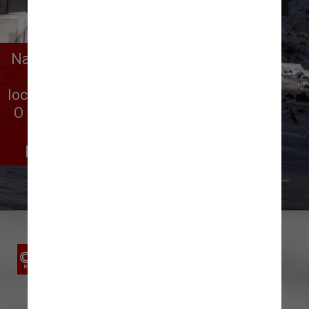
Na rota do Círculo Dourado, uma das 
mais famosas do país, está 
localizado o moderno ION Adventure. 
O hotel fica bem próximo ao Parque 
Nacional Thingvellir, um dos 
patrimônios mundiais da Unesco
Reprodução @ionadventurehotel