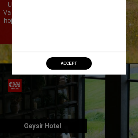
Uma antiga fazenda de ovelhas no 
Vale Fjlót, no norte da Islândia, abriga 
hoje o exclusivo Deplar Farm, na Troll 
Peninsula. A região é porta de 
entrada para aventuras diversas
Divulgação Deplar Farm
Geysir Hotel