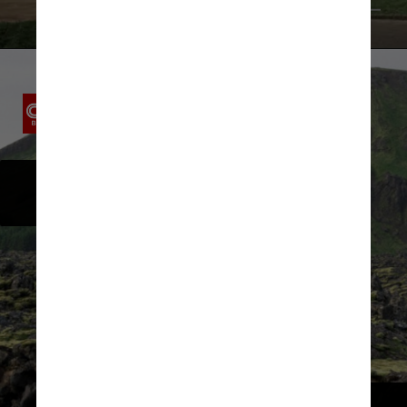
Nikolas Koenig/Reprodução CNN
The Retreat at Blue 
Lagoon Iceland
O Blue Lagoon é um dos mais 