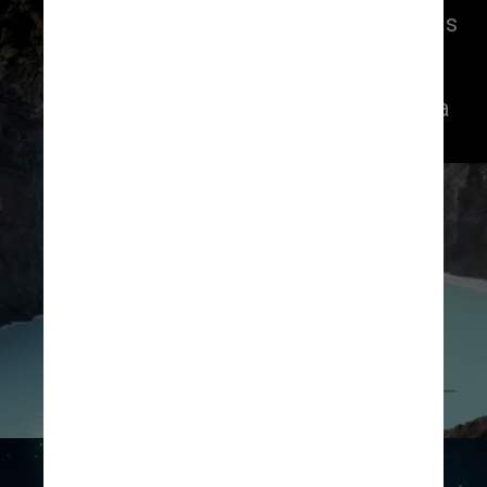
conhecidos complexos de águas 
termais de toda a Islândia. O 
resort de luxo fica localizado 
dentro deste complexo e conta 
com uma lagoa privada
Reprodução @retreat.bluelagoon