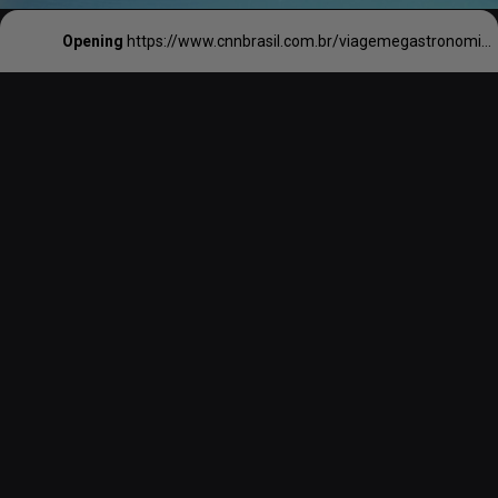
Opening
https://www.cnnbrasil.com.br/viagemegastronomia/noticias/cinco-hoteis-incriveis-para-se-hospedar-na-islandia/