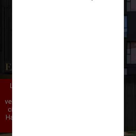
Localizado no coração da capital 
islandesa, o cinco estrelas é um 
verdadeiro refúgio dentro da própria 
cidade. De frente para o Porto Old 
Harbour, o moderno hotel conta com 
um luxo aconchegante