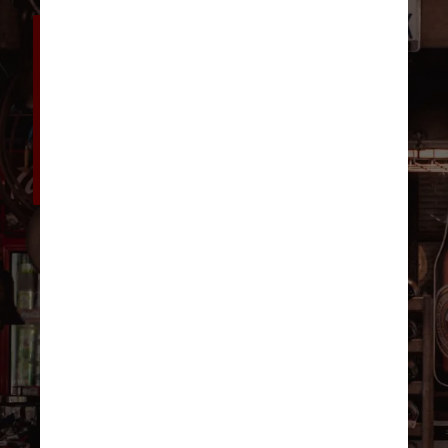
Os candidatos deveriam cumprir 
certos requisitos, como ter um 
diploma em assuntos correlatos 
– história, gestão do patrimônio, 
arqueologia e conservação de 
edifícios – ou ter uma 
experiência anterior equivalente