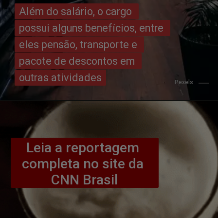
Além do salário, o cargo 
Além do salário, o cargo 
possui alguns benefícios, entre 
possui alguns benefícios, entre 
eles pensão, transporte e 
eles pensão, transporte e 
pacote de descontos em 
pacote de descontos em 
outras atividades
outras atividades
Pexels
Leia a reportagem 
completa no site da 
CNN Brasil