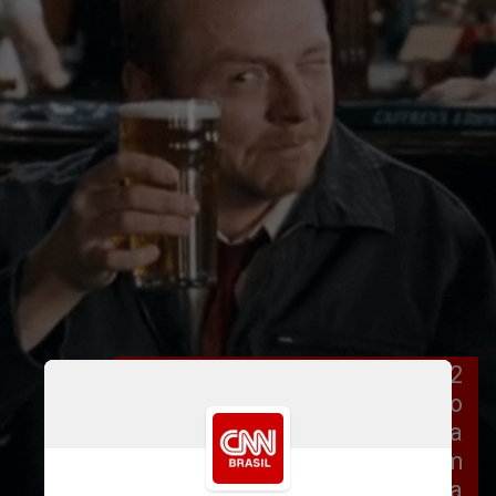
Com um salário de até £ 28,672 
ao ano, cerca de R$ 215 mil, o 
governo local abriu uma vaga 
para que interessados visitem 
pubs num trecho de 80 km na 