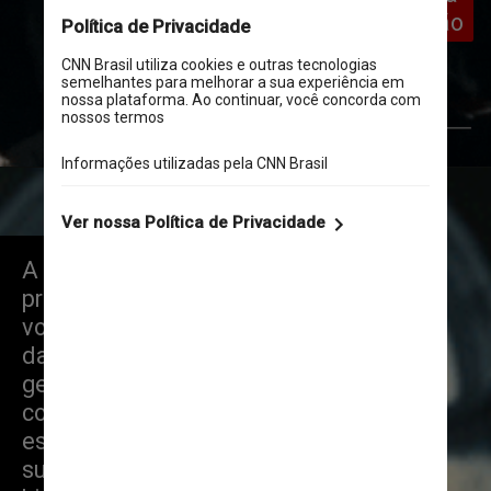
costa da região
Giphy
A vaga fazia parte do 
projeto Inns on the Edge, 
voltado ao recolhimento de 
dados e inspeção do 
gerenciamento e da 
conservação de pubs, 
estabelecimentos 
superimportantes para a 