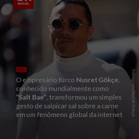
Instagram/Nusret Gökçe
O empresário turco
Nusret Gökçe
,
conhecido mundialmente como
“Salt Bae”
, transformou um simples
gesto de salpicar sal sobre a carne
em um fenômeno global da internet