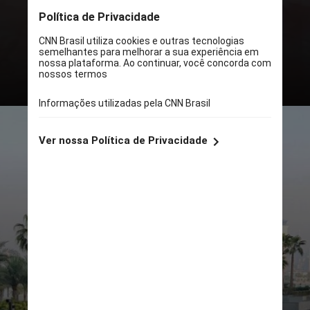
inaugurado em Dubai no ano
passado, próximo ao principal
resort da marca The Palm