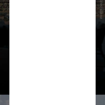
REPRODUÇÃO/INSTAGRAM
Um local imperdível do resort é a
Cloud 22, a piscina infinita no 22º
andar. Suas espreguiçadeiras
“flutuantes” à sombra de guarda-
sóis Dolce&Gabbana oferecem
vistas deslumbrantes das icônicas
Palm Islands artificiais