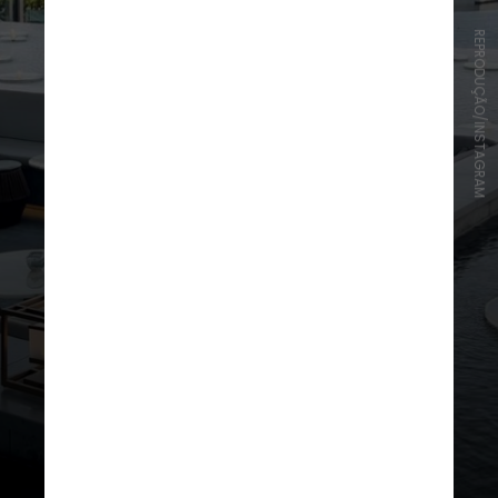
REPRODUÇÃO/INSTAGRAM
Atlantis, The Royal, não é um resort
para fazer as coisas pela metade —
evidenciado em seus 90 locais para
banho, que vão desde uma piscina
panorâmica de 91 metros de
comprimento até banheiras de
imersão privativas em cabanas