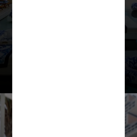
Os designers de interiores
mergulham na história da região,
inspirando-se nos beduínos, o povo
nômade que originalmente habitava
o deserto da Arábia e navegava por
poços de água