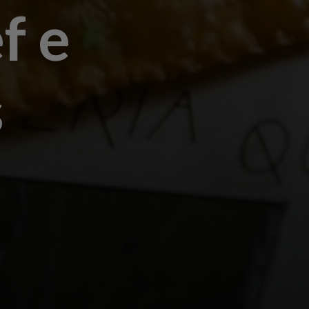
f e
s