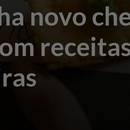
ha novo che
om receita
iras