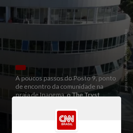
Reprodução/Ipanema Plaza Hotel
A poucos passos do Posto 9, ponto
de encontro da comunidade na
praia de Ipanema,
o The Tryst
Ipanema ocupará o imóvel de 18
andares na esquina das ruas Farme
de Amoedo e Prudente de Morais