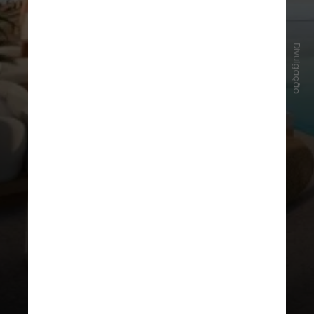
Divulgação
Segundo informações da prefeitura
do Rio de Janeiro, a cobertura terá
uma piscina de borda infinita e o
hotel abrigará um restaurante. A
estrutura atual comporta 140
quartos