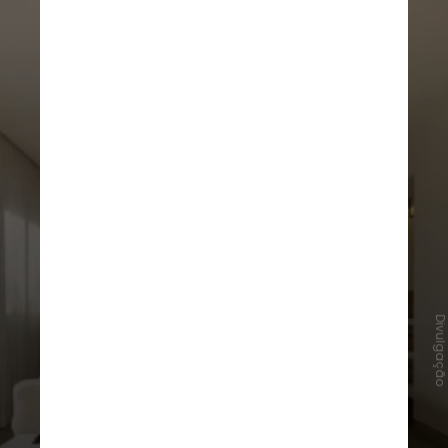
Divulgaçã
Em comunicado, Sidney Levy, que
intermediou a negociação, afirmou