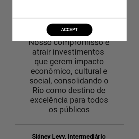
Nosso compromisso é
atrair investimentos
que gerem impacto
econômico, cultural e
social, consolidando o
Rio como destino de
excelência para todos
os públicos
Sidney Levy, intermediário