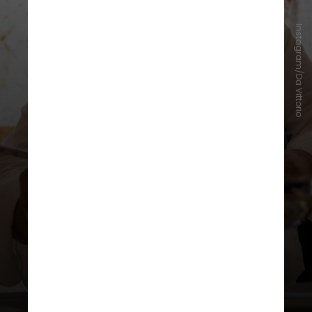
Instagram/Da Vittorio
Para ele, a culinária italiana
praticada no Brasil melhorou
bastante nos últimos anos. Apesar
disso, ela ressaltou que os pratos
não ficam exatamente iguais pela
falta de ingredientes específicos de
seu país