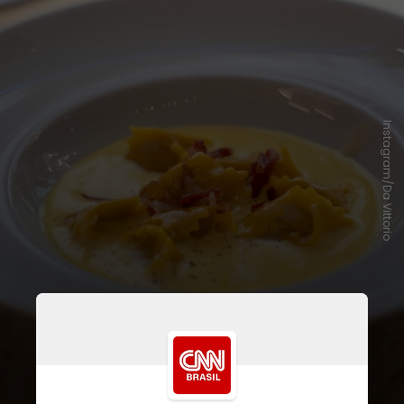
Instagram/Da Vittorio
Em entrevista à
CNN
, ele elogiou a
gastronomia italiana
praticada em