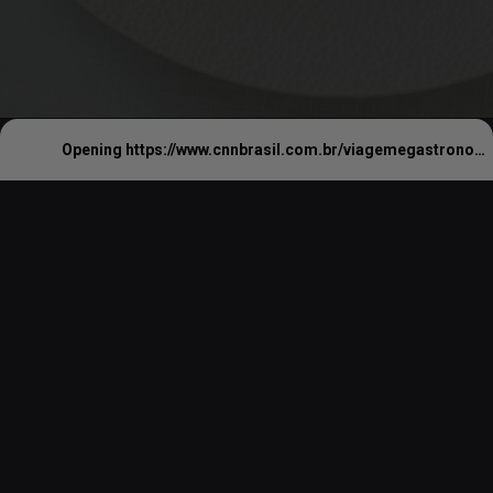
Opening
https://www.cnnbrasil.com.br/viagemegastronomia/gastronomia/roberto-cerea-chef-com-3-estrelas-michelin-vem-ao-brasil-para-celebrar-150-anos-da-imigracao-italiana/