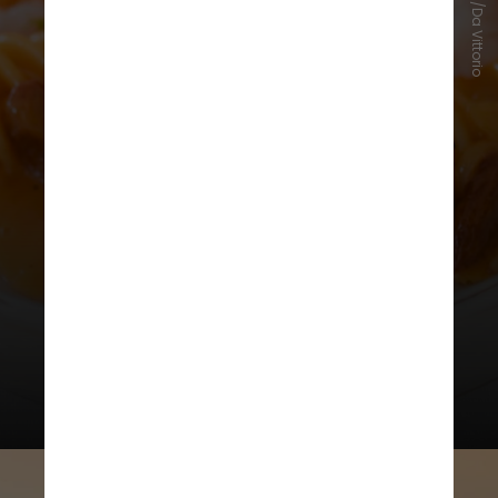
Instagram/Da Vittorio
Cerea também destacou a
importância da tradição para a
gastronomia italiana, mencionando
que seu restaurante conta com o
trabalho e o apoio de vários
familiares