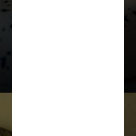
O nome do estabelecimento,
Da
Vittorio
, inclusive, é uma
homenagem ao pai dele, que
fundou a empresa. A casa fica na
cidade de
Bérgamo
, na
Lombardia