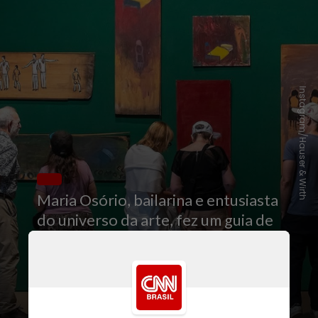
Instagram/Hauser & Wirth
Maria Osório, bailarina e entusiasta
do universo da arte, fez um guia de
museus e galerias imperdíveis para
quem busca por lugares fora do
óbvio na cidade que nunca dorme.
Confira a seguir: