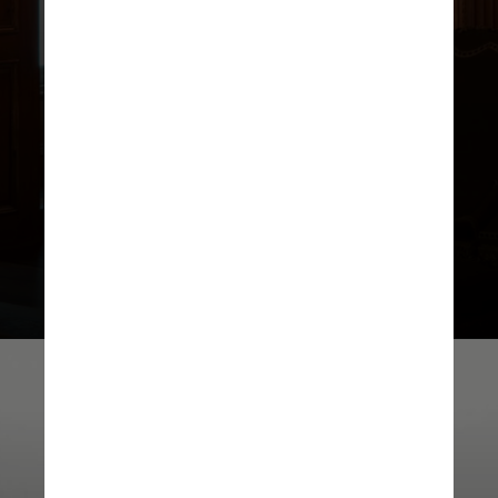
Recentemente reaberta após um
longo período de reforma, a The
Frick Collection, localizada no
Upper East Side, em Nova York, é
reconhecida por sua vasta
curadoria de arte antiga