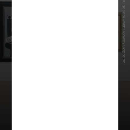
Divulgação/Owen Conway Gagosian
Gagosian Gallery - Madison
Avenue
Embora fundada em Los Angeles, a
galeria de arte está presente em
diferentes cidades ao redor do
mundo. São cinco unidades só em
Nova York, sendo a da Madison
Avenue uma das principais