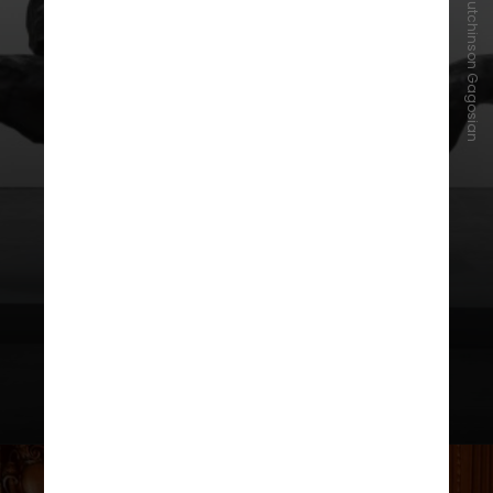
Divulgação/Maris Hutchinson Gagosian
Gagosian Gallery - unidade Chelsea
Localizada no bairro do Chelsea,
esta unidade da Gagosian Gallery
foi restaurada recentemente e,
para inaugurar o espaço, a galeria
apresenta uma curadoria de obras
do neerlandês Willem de Kooning