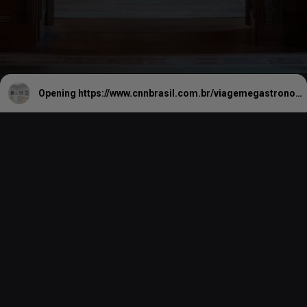
Opening
https://www.cnnbrasil.com.br/viagemegastronomia/viagem/roteiro-artistico-em-ny-4-museus-fora-do-obvio-para-conhecer-na-cidade/