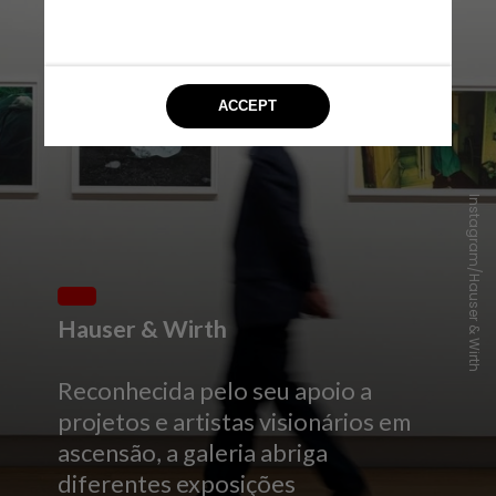
Instagram/Hauser & Wirth
Hauser & Wirth
Reconhecida pelo seu apoio a
projetos e artistas visionários em
ascensão, a galeria abriga
diferentes exposições