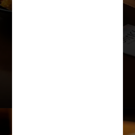
Sancho Bar y Tapas
O bar oferece tortilhas de
batata (batatas confitadas na
manteiga de cebola) com queijo
Sinueiro, da BelaFazenda,
gratinado no forno a lenha