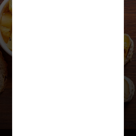
REPRODUÇÃO/INSTAGRAM
Tartuferia
O Tartuferia participa do Roteiro
Gastronômico com o “Texture di
Formaggio”, queijo Benzinho
suave da BelaFazenda servido em
diferentes texturas e
acompanhado de compota de