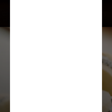
abacaxi ao mel de trufas e
torradas