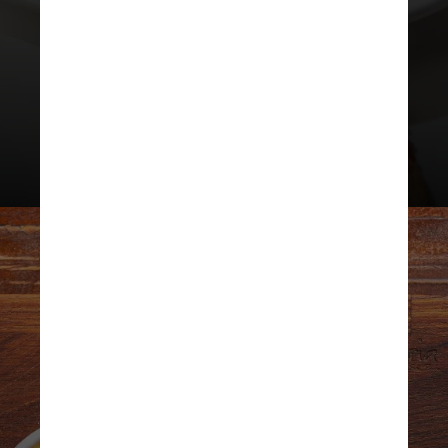
O Mesa III vai usar o queijo de
coalho da Queijaria Dona
Gertrudes em um ravioli de
banana nanica com castanha do
Brasil