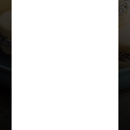
REPRODUÇÃO/INSTAGRAM
Cora
O Cora participa com um alfajor
gelado feito com biscoitos,
goiabada cremosa, gelato de
queijo Canastra Cordilheira, da
Quinta de Sant’Ana Queijaria e
Cia, com lascas de queijo