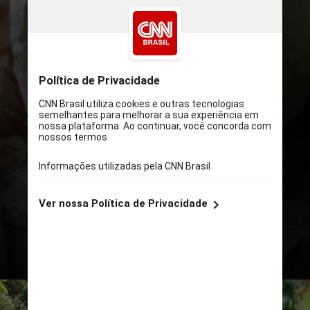
PEXELS
A lista de casas participantes
inclui: Selvagem Ibirapuera, Mesa
III, Cora, Jacarandá, Sancho Bar y
Tapas, Tartuferia, Cuia
Restaurante, Mantovani Fine
Italian Bar & Cuisine, La Casserole,
Oli Pizzas Artesanais, Clementina
Bar de Vinhos, Restaurante
Bambu e Bosco Restaurante