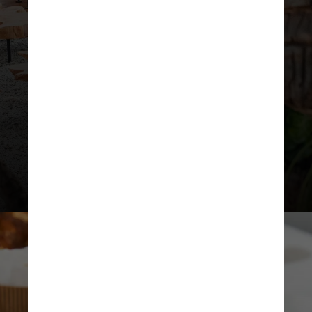
O restaurante preparou uma
bruschetta especial com queijo
Cangalha, da Queijaria Santa
Vitória. É uma tostada de pão
de fermentação natural com
queijo Cangalha, três tomates,
azeitona e rúcula