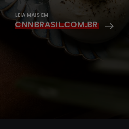
LEIA MAIS EM
CNNBRASIL.COM.BR
Opening
https://www.cnnbrasil.com.br/viagemegastronomia/noticias/roteiro-gastronomico-do-mundial-do-queijo-ocorre-em-13-restaurantes-de-sao-paulo/