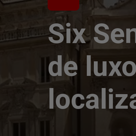
Six Se
de lux
localiz