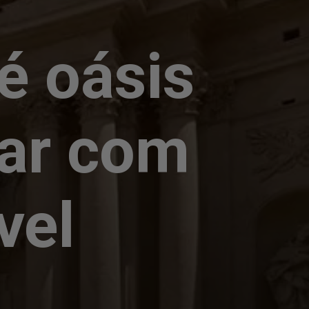
é oásis
tar com
vel