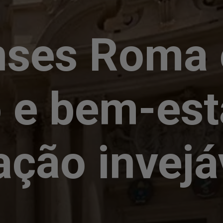
nses Roma 
o e bem-es
ação invejá