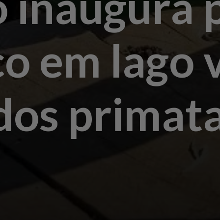
o inaugura 
co em lago 
 dos primat