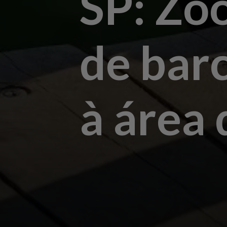
SP: Zo
de bar
à área