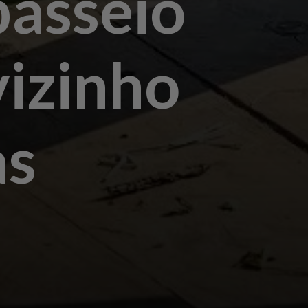
passeio
vizinho
as