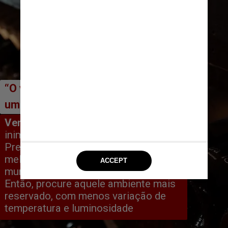
“O vinho pode ser guardado fora de 
uma adega”
Verdade
. “O fato é que o vinho é 
inimigo da luz e do oxigênio. 
Precisamos tentar preservá-lo nas 
melhores condições, mas não é todo 
mundo que tem uma adega em casa. 
Então, procure aquele ambiente mais 
reservado, com menos variação de 
temperatura e luminosidade