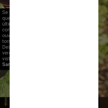
Se você faz parte desta população 
que passou a tomar mais vinho nos 
últimos anos, mas não é um grande 
conhecedor do tema, certamente já 
ouviu algumas afirmações que 
tornaram-se verdades absolutas. 
Descubra os principais mitos e 
verdades sobre o vinho sob o ponto de 
vista dos sommelieres 
Ricardo 
Santinho e Pedro Ramos
Elle Hughes
/Pexels