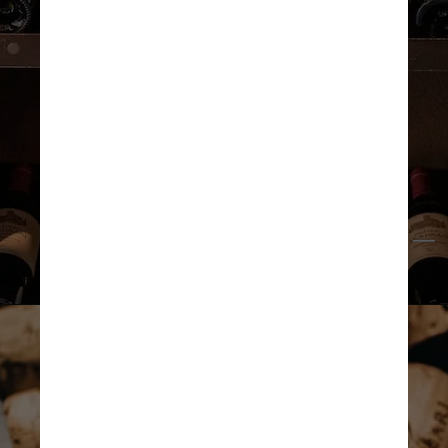
Oleksandr Pidvalnyi/Pexels