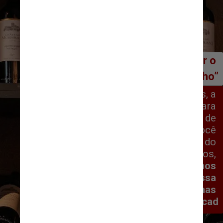
“Quanto mais velho, melhor o 
vinho”
Mito.
 Segundo os profissionais, a 
maioria dos vinhos hoje é feita para 
ser consumida em poucos anos – de 
três a cinco. Provavelmente, se você 
comprar um vinho na prateleira do 
mercado e consumir daqui a 10 anos, 
ele já estará oxidado. 
Os vinhos 
chamados de “guarda”, com essa 
característica, representam apenas 
10% do mercad