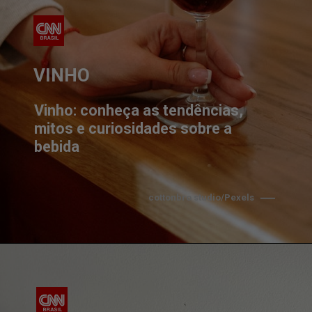
VINHO
Vinho: conheça as tendências, 
mitos e curiosidades sobre a 
bebida
cottonbro studio/Pexels