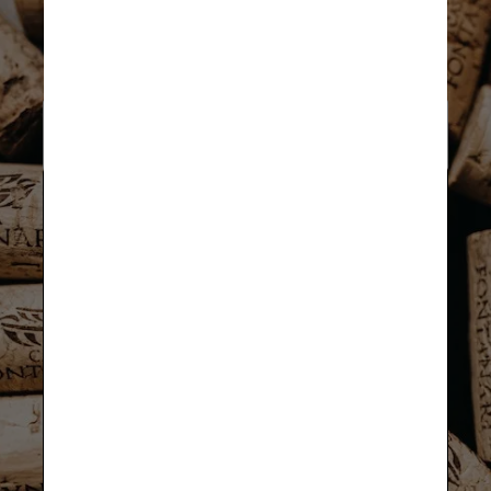
“A rolha classifica a qualidade do 
vinho”
Mito
. Santinho enfatiza que é preciso 
desassociar a sofisticação de vinhos 
aos tipos de rolha. “O Screw cap, além 
de evitar contaminação e ser 
extremamente asséptico, veda muito 
bem. Existem grandes produtores em 
diferentes regiões fazendo 
experimentos com esse tipo de rolha”. 
Resumo: a tradicional rolha de cortiça 
acaba tendo um processo de 
produção mais caro, mas nada tem a 
ver com a qualidade do vinho