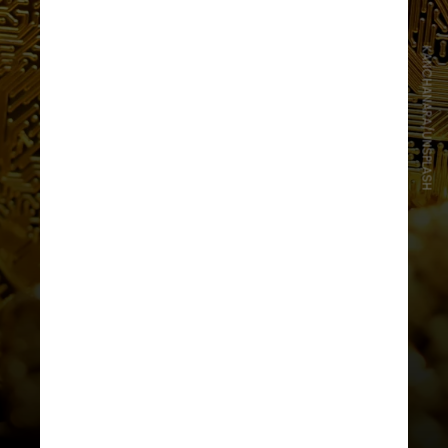
KANCHANARA/UNSPLASH
A consulta ficará aberta para
receber contribuições até o dia 31
de janeiro de 2024, por meio do
formulário disponível no site Banco
Central do Brasil na internet