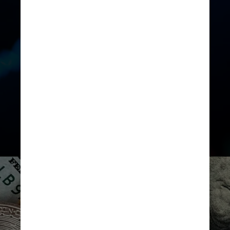
Os temas abarcados são:
Segregação patrimonial e gestão de
riscos; Atividades desenvolvidas e
ativos virtuais negociados;
Contratação de serviços essenciais;
Regras de governança e conduta