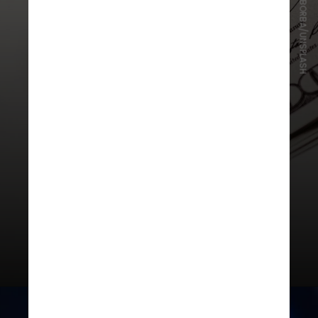
JONATHAN BORBA/UNSPLASH
“A elaboração de regulamentos
sobre o mercado de prestação de
serviços de ativos virtuais
(criptoativos) decorre da
competência dada pela Lei nº
14.478/2022 e pelo Decreto nº
11.563/2023”, informou o BC