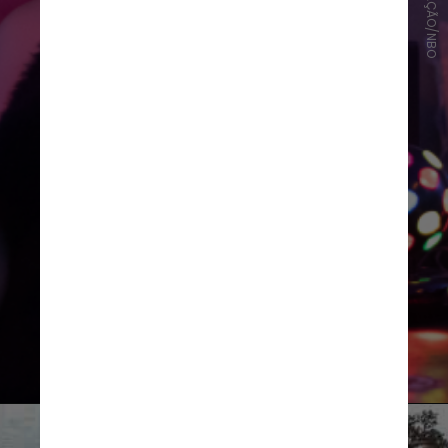
DIVULGAÇÃO/NBO
Tudo isso para descobrir quem
matou seu melhor amigo