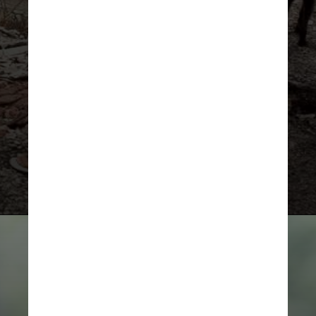
O título tem a história centrada na
desigualdade social que permeia o
cotidiano paulistano