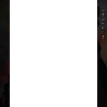
FOTO/ARIELLA BUENO
Na trama, uma adolescente da
periferia de São Paulo entra para a
escola mais exclusiva da alta
sociedade paulistana