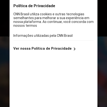
O título
estreia na Max no dia 4 de
abril.
Ao todo serão sete episódios