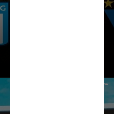
O responsável por todo esse furor
é o desenvolvedor de games e
streamer brasileiro, Santos
Masinha
Instagram/@ooclibertadoresderoblox