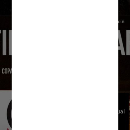
cobertura da “Libertadores” de
Roblox
Divulgação/Olé
A postagem do jornal
Olé
com o
resultado do “Superclássico” virtual
alcançou mais de 1,5 milhão de
usuários no Twitter