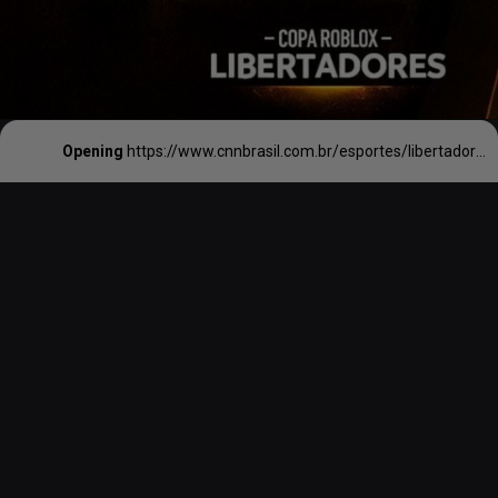
Opening
https://www.cnnbrasil.com.br/esportes/libertadores-virtual-criada-por-brasileiro-vira-enorme-sucesso-na-argentina-entenda/