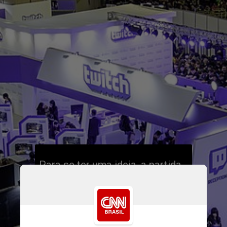
Para se ter uma ideia, a partida
das quartas de final do torneio,
entre
Boca Juniors
e
River
Plate
, atraiu a audiência de mais
de 78 mil espectadores
simultâneos na Twitch