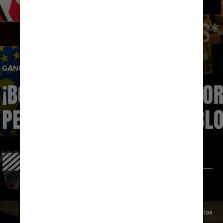
Divulgação/@coparoblox