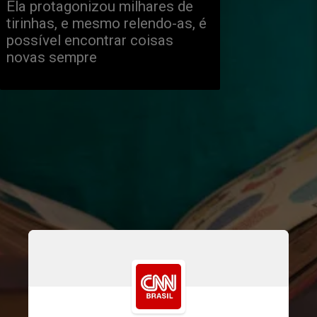
Ela protagonizou milhares de
tirinhas, e mesmo relendo-as, é
possível encontrar coisas
novas sempre