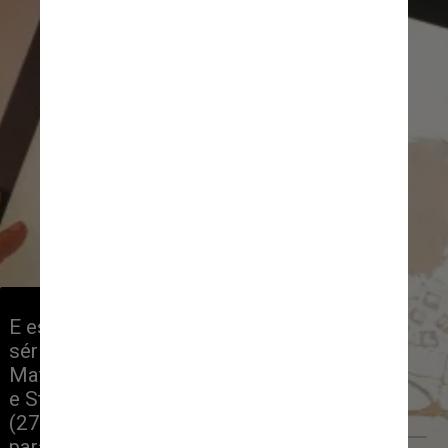
E esse é um dos objetivos da
série documental “Voltando a Ler
Mafalda”, que estreia no Disney+
e Star+, na próxima quarta-feira
(27): revisitar o trabalho de Quino
para encontrar visões novas