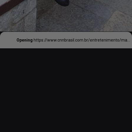
Opening
https://www.cnnbrasil.com.br/entretenimento/mafalda-ganha-serie-com-curiosidades-sobre-trabalho-de-quino-e-como-messi-diz-diretora-a-cnn