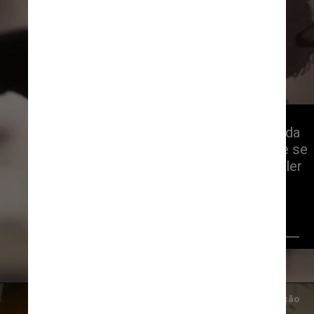
“Sinto que ela é uma parte vital da
minha vida. E o engraçado é que se
pego um dos livros e começo a ler
não consigo parar". Diz Lorena
Muñoz, diretora do seriado em
entrevista para
CNN
Crédito/Divulgação