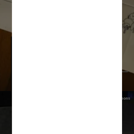
A produção revela quais foram as
fontes de inspiração de Quino,
como criou cada um dos
personagens coadjuvantes, sua
rotina de produção
Foto/Wikimediacommons